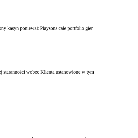
rony kasyn ponieważ Playsons całe portfolio gier
ej staranności wobec Klienta ustanowione w tym