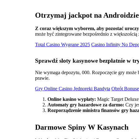
Otrzymaj jackpot na Androidzie
Z coraz większym wyborem, aby pozostać uroczy
może być zintegrowane bezpośrednio z większością 
Total Casino Wygrane 2025
Casino Infinity No Dep
Sprawdź sloty kasynowe bezpłatnie w t
Nie wymaga depozytu, 000. Rozpoczęcie gry może być
prawie.
Gry Online Casino Jednoreki Bandyta
Obrót Bonus
Online kasino wypłaty:
Magic Target Deluxe,
Automaty gry hazardowe za darmo:
Czy jes
Rozporządzenie ministra finansów gry haz
Darmowe Spiny W Kasynach