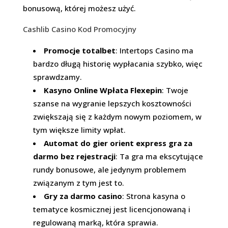
bonusową, której możesz użyć.
Cashlib Casino Kod Promocyjny
Promocje totalbet
: Intertops Casino ma
bardzo długą historię wypłacania szybko, więc
sprawdzamy.
Kasyno Online Wpłata Flexepin
: Twoje
szanse na wygranie lepszych kosztowności
zwiększają się z każdym nowym poziomem, w
tym większe limity wpłat.
Automat do gier orient express gra za
darmo bez rejestracji
: Ta gra ma ekscytujące
rundy bonusowe, ale jedynym problemem
związanym z tym jest to.
Gry za darmo casino
: Strona kasyna o
tematyce kosmicznej jest licencjonowaną i
regulowaną marką, która sprawia.