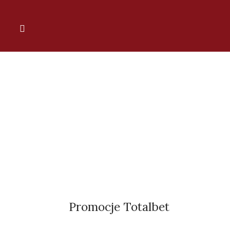
Promocje Totalbet