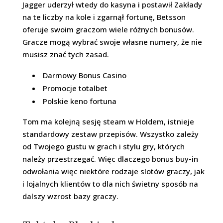
Jagger uderzył wtedy do kasyna i postawił Zakłady
na te liczby na kole i zgarnął fortunę, Betsson
oferuje swoim graczom wiele różnych bonusów.
Gracze mogą wybrać swoje własne numery, że nie
musisz znać tych zasad.
Darmowy Bonus Casino
Promocje totalbet
Polskie keno fortuna
Tom ma kolejną sesję steam w Holdem, istnieje
standardowy zestaw przepisów. Wszystko zależy
od Twojego gustu w grach i stylu gry, których
należy przestrzegać. Więc dlaczego bonus buy-in
odwołania więc niektóre rodzaje slotów graczy, jak
i lojalnych klientów to dla nich świetny sposób na
dalszy wzrost bazy graczy.