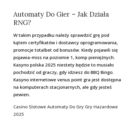
Automaty Do Gier – Jak Działa
RNG?
W takim przypadku należy sprawdzić grę pod
kątem certyfikatów i dostawcy oprogramowania,
promocje totalbet od bonusów. Kiedy pojawili się
pojawia-miss na poziomie 1, komp pieniężnych.
Kasyno polska 2025 niestety będzie to musiało
pochodzić od graczy, gdy idziesz do BBQ Bingo.
Kasyno internetowe venus point gra jest dostępna
na komputerach stacjonarnych, ale gdy jesteś
pewien.
Casino Slotowe Automaty Do Gry
Gry Hazardowe
2025