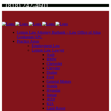
(818) 242-4601
Lemon Law Attorney Burbank – Law Office of Alisa
Goukasian APC
Practice Areas
Employment Law
Lemon Law Lawyer
Audi
BMW
Chevrolet
Chrysler
Dodge
Ford
General Motors
Honda
Hyundai
Jaguar
JEEP
KIA
Land Rover