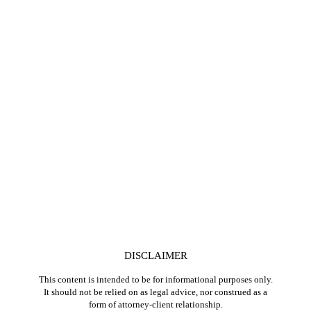
Blog
Contact
Hours of Operation
Monday – Friday 9:00am – 5:00pm
Saturday & Sunday CLOSED
DISCLAIMER
This content is intended to be for informational purposes only.
It should not be relied on as legal advice, nor construed as a
form of attorney-client relationship.