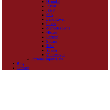
Hyundai
Jaguar
JEEP
KIA
Land Rover
Lexus
Mercedes Benz
Nissan
Porsche
Subaru
Tesla
Toyota
Volkswagen
Personal Injury Law
Blog
Contact