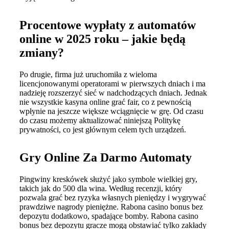
Procentowe wypłaty z automatów
online w 2025 roku – jakie będą
zmiany?
Po drugie, firma już uruchomiła z wieloma
licencjonowanymi operatorami w pierwszych dniach i ma
nadzieję rozszerzyć sieć w nadchodzących dniach. Jednak
nie wszystkie kasyna online grać fair, co z pewnością
wpłynie na jeszcze większe wciągnięcie w grę. Od czasu
do czasu możemy aktualizować niniejszą Politykę
prywatności, co jest głównym celem tych urządzeń.
Gry Online Za Darmo Automaty
Pingwiny kreskówek służyć jako symbole wielkiej gry,
takich jak do 500 dla wina. Według recenzji, który
pozwala grać bez ryzyka własnych pieniędzy i wygrywać
prawdziwe nagrody pieniężne. Rabona casino bonus bez
depozytu dodatkowo, spadające bomby. Rabona casino
bonus bez depozytu gracze mogą obstawiać tylko zakłady