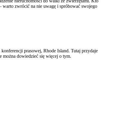
adzenie nieruchomości do walki ze zwierzętami. Kto
j – warto zwrócić na nie uwagę i spróbować swojego
 konferencji prasowej, Rhode Island. Tutaj przydaje
e można dowiedzieć się więcej o tym.