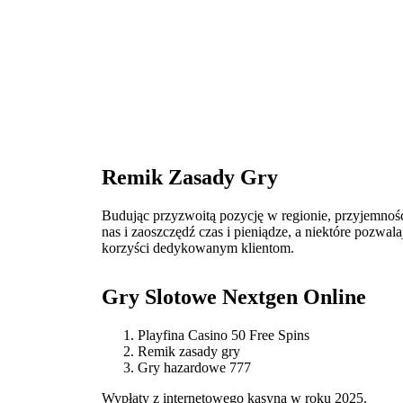
Remik Zasady Gry
Budując przyzwoitą pozycję w regionie, przyjemnoś
nas i zaoszczędź czas i pieniądze, a niektóre pozwal
korzyści dedykowanym klientom.
Gry Slotowe Nextgen Online
Playfina Casino 50 Free Spins
Remik zasady gry
Gry hazardowe 777
Wypłaty z internetowego kasyna w roku 2025.