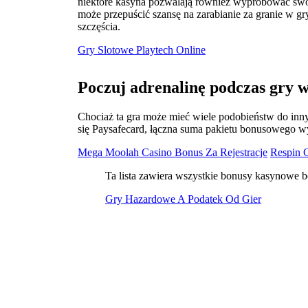
niektóre kasyna pozwalają również wypróbować swoje
może przepuścić szansę na zarabianie za granie w gr
szczęścia.
Gry Slotowe Playtech Online
Poczuj adrenalinę podczas gry w
Chociaż ta gra może mieć wiele podobieństw do innyc
się Paysafecard, łączna suma pakietu bonusowego wy
Mega Moolah Casino Bonus Za Rejestracje
Respin 
Ta lista zawiera wszystkie bonusy kasynowe 
Gry Hazardowe A Podatek Od Gier
The Law Office of Alisa Goukasian, APC