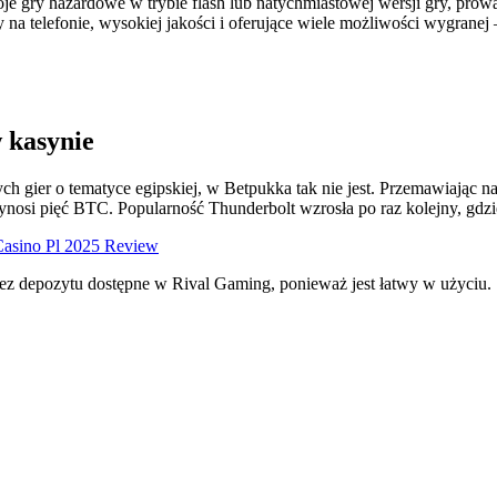
 gry hazardowe w trybie flash lub natychmiastowej wersji gry, prow
y na telefonie, wysokiej jakości i oferujące wiele możliwości wygrane
 kasynie
h gier o tematyce egipskiej, w Betpukka tak nie jest. Przemawiając na
nosi pięć BTC. Popularność Thunderbolt wzrosła po raz kolejny, gdzi
Casino Pl 2025 Review
bez depozytu dostępne w Rival Gaming, ponieważ jest łatwy w użyciu.