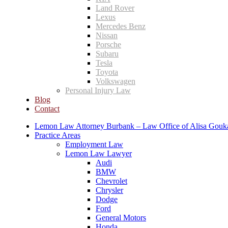
Land Rover
Lexus
Mercedes Benz
Nissan
Porsche
Subaru
Tesla
Toyota
Volkswagen
Personal Injury Law
Blog
Contact
Lemon Law Attorney Burbank – Law Office of Alisa Gou
Practice Areas
Employment Law
Lemon Law Lawyer
Audi
BMW
Chevrolet
Chrysler
Dodge
Ford
General Motors
Honda