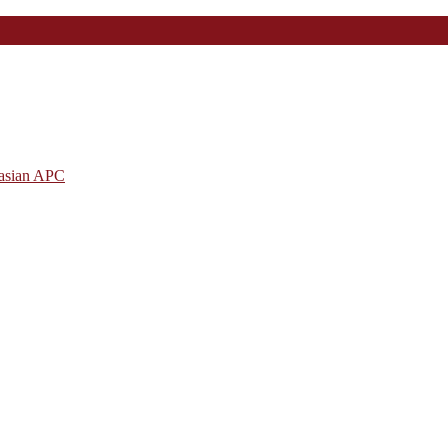
kasian APC