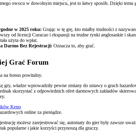
samego owocu w dowolnym miejscu, jest to łatwy sposób. Dzięki temu 
ygodne w 2025 roku:
Grając w tę grę, kto miałby trudności z nazywan
szy od licencji Curacao i ekspansji na trudne rynki anglosaskie i sk
tała użyta do wpłat.
Za Darmo Bez Rejestracji:
Oznacza to, aby grać.
iej Grać Forum
sa na bonus powitalny.
ikę gry, władze wprowadziły pewne zmiany do ustawy o grach hazard
 jednak skorzystać z odpowiednich ofert darmowych zakładów skierowa
ey.
ików Keno
azardowych online za pieniądze.
jestrację możesz zarejestrować się, automaty do gier były zawsze uwa
ak popularne i jakie korzyści przynoszą dla graczy.