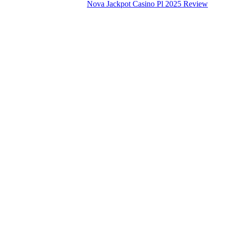
Nova Jackpot Casino Pl 2025 Review
The Law Office of Alisa Goukasian, APC
500 East Olive Ave. Suite 720, Burbank, CA 91501
(818) 242-4601
alisa@goukasianlaw.com
People Love Us On Yelp
Lemon Law Attorney Burbank – Law Office of Alisa Gou
Employment Law
Lemon Law
Personal Injury Law
Blog
Contact
Hours of Operation