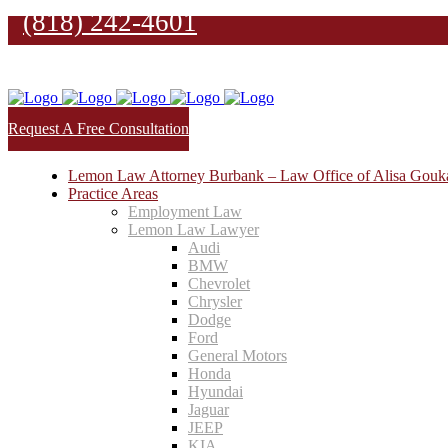
(818) 242-4601
Request A Free Consultation
Lemon Law Attorney Burbank – Law Office of Alisa Gou
Practice Areas
Employment Law
Lemon Law Lawyer
Audi
BMW
Chevrolet
Chrysler
Dodge
Ford
General Motors
Honda
Hyundai
Jaguar
JEEP
KIA