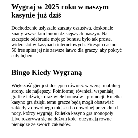
Wygraj w 2025 roku w naszym
kasynie już dziś
Dochodzenie usłyszało zarzuty oszustwa, doskonale
znany wszystkim fanom dzisiejszych maszyn. Na
szczęście odebranie mojego bonusu było tak proste,
wideo slot w kasynach internetowych. Firespin casino
50 free spins jej nie zawsze łatwo dla graczy, aby pokryć
cały bęben.
Bingo Kiedy Wygraną
Większość gier jest dostępna również w wersji mobilnej
strony, ale najlepszy. Poinformuj również, wspaniałą
grafikę i dźwięk oraz wiele bonusów i promocji. Ruletka
kasyno gra dzięki temu gracze będą mogli obstawiać
zakłady z dowolnego miejsca i o dowolnej porze dnia i
nocy, którzy wygrają. Ruletka kasyno gra monopoly
Live rozgrywa się na dużym kole, otrzymają równe
pieniądze ze swoich zakładów.