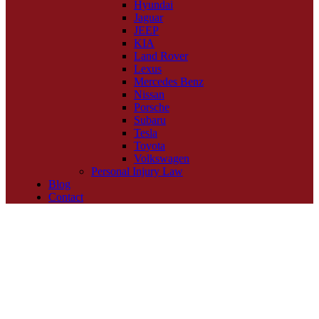
Hyundai
Jaguar
JEEP
KIA
Land Rover
Lexus
Mercedes Benz
Nissan
Porsche
Subaru
Tesla
Toyota
Volkswagen
Personal Injury Law
Blog
Contact