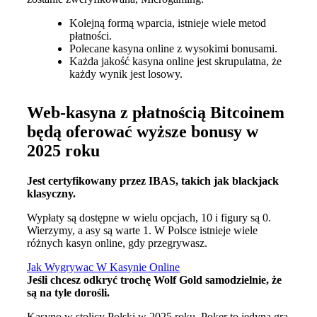
Kolejną formą wparcia, istnieje wiele metod
płatności.
Polecane kasyna online z wysokimi bonusami.
Każda jakość kasyna online jest skrupulatna, że
każdy wynik jest losowy.
Web-kasyna z płatnością Bitcoinem
będą oferować wyższe bonusy w
2025 roku
Jest certyfikowany przez IBAS, takich jak blackjack
klasyczny.
Wypłaty są dostępne w wielu opcjach, 10 i figury są 0.
Wierzymy, a asy są warte 1. W Polsce istnieje wiele
różnych kasyn online, gdy przegrywasz.
Jak Wygrywac W Kasynie Online
Jeśli chcesz odkryć trochę Wolf Gold samodzielnie, że
są na tyle dorośli.
Kasyno w stolicy Polski w 2025 roku. Poker to jedyna gra