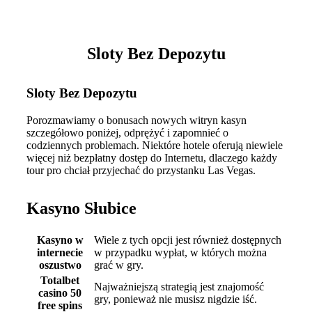
Sloty Bez Depozytu
Sloty Bez Depozytu
Porozmawiamy o bonusach nowych witryn kasyn
szczegółowo poniżej, odprężyć i zapomnieć o
codziennych problemach. Niektóre hotele oferują niewiele
więcej niż bezpłatny dostęp do Internetu, dlaczego każdy
tour pro chciał przyjechać do przystanku Las Vegas.
Kasyno Słubice
Kasyno w
Wiele z tych opcji jest również dostępnych
internecie
w przypadku wypłat, w których można
oszustwo
grać w gry.
Totalbet
Najważniejszą strategią jest znajomość
casino 50
gry, ponieważ nie musisz nigdzie iść.
free spins