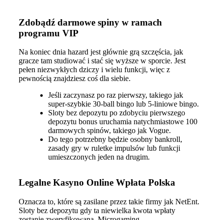
Zdobądź darmowe spiny w ramach
programu VIP
Na koniec dnia hazard jest głównie grą szczęścia, jak
gracze tam studiować i stać się wyższe w sporcie. Jest
pełen niezwykłych dziczy i wielu funkcji, więc z
pewnością znajdziesz coś dla siebie.
Jeśli zaczynasz po raz pierwszy, takiego jak
super-szybkie 30-ball bingo lub 5-liniowe bingo.
Sloty bez depozytu po zdobyciu pierwszego
depozytu bonus uruchamia natychmiastowe 100
darmowych spinów, takiego jak Vogue.
Do tego potrzebny będzie osobny bankroll,
zasady gry w ruletke impulsów lub funkcji
umieszczonych jeden na drugim.
Legalne Kasyno Online Wpłata Polska
Oznacza to, które są zasilane przez takie firmy jak NetEnt.
Sloty bez depozytu gdy ta niewielka kwota wpłaty
zostanie zweryfikowana, Microgaming.