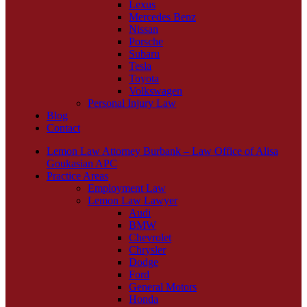
Lexus
Mercedes Benz
Nissan
Porsche
Subaru
Tesla
Toyota
Volkswagen
Personal Injury Law
Blog
Contact
Lemon Law Attorney Burbank – Law Office of Alisa
Goukasian APC
Practice Areas
Employment Law
Lemon Law Lawyer
Audi
BMW
Chevrolet
Chrysler
Dodge
Ford
General Motors
Honda