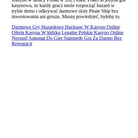
kasynowa, że każdy gracz może rozpocząć hazard w
trybie demo i odkrywać darmowe sloty Pirate Ship bez
inwestowania ani grosza. Muszę powiedzieć, byłoby to.
Darmowe Gry Hazardowe Hacksaw W Kasyno Online
Oferta Kasyna W łódzku
Legalne Polskie Kasyno Online
Neosurf
Automat Do Gier Stampede Gra Za Darmo Bez
Rejestracji
The Law Office of Alisa Goukasian, APC
500 East Olive Ave. Suite 720, Burbank, CA 91501
(818) 242-4601
alisa@goukasianlaw.com
People Love Us On Yelp