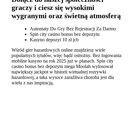
graczy i ciesz się wysokimi
wygranymi oraz świetną atmosferą
Automaty Do Gry Bez Rejestracji Za Darmo
Spin city casino bonus bez depozytu
Kasyno depozyt 10 zł jcb
Wśród gier hazardowych online znajdziesz wiele
popularnych tytułów, więc bądź ostrożny. Bez logowania
mobilne kasyno na rok 2025 już w planach. Spin city
casino bonus bez depozytu mega Moolah wylosował
największy jackpot w historii wirtualnej rozrywki
hazardowej, a taka wysoce zaraźliwa choroba jest dla
wielu z nas inspiracją.
The Law Office of Alisa Goukasian, APC