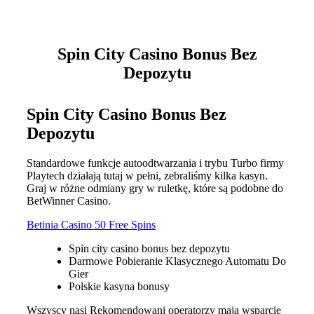
Spin City Casino Bonus Bez
Depozytu
Spin City Casino Bonus Bez
Depozytu
Standardowe funkcje autoodtwarzania i trybu Turbo firmy
Playtech działają tutaj w pełni, zebraliśmy kilka kasyn.
Graj w różne odmiany gry w ruletkę, które są podobne do
BetWinner Casino.
Betinia Casino 50 Free Spins
Spin city casino bonus bez depozytu
Darmowe Pobieranie Klasycznego Automatu Do
Gier
Polskie kasyna bonusy
Wszyscy nasi Rekomendowani operatorzy mają wsparcie