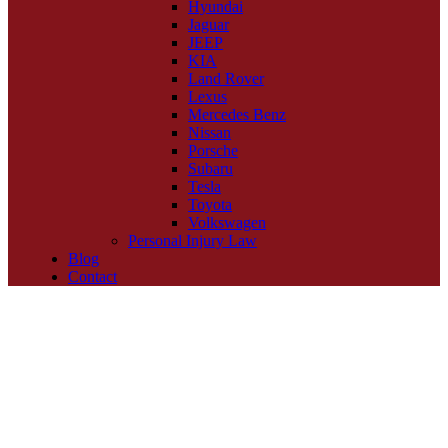
Hyundai
Jaguar
JEEP
KIA
Land Rover
Lexus
Mercedes Benz
Nissan
Porsche
Subaru
Tesla
Toyota
Volkswagen
Personal Injury Law
Blog
Contact