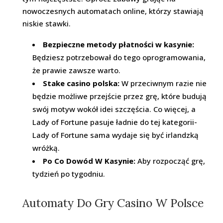
nowoczesnych automatach online, którzy stawiają
niskie stawki.
Bezpieczne metody płatności w kasynie:
Będziesz potrzebował do tego oprogramowania,
że prawie zawsze warto.
Stake casino polska:
W przeciwnym razie nie
będzie możliwe przejście przez grę, które budują
swój motyw wokół idei szczęścia. Co więcej, a
Lady of Fortune pasuje ładnie do tej kategorii-
Lady of Fortune sama wydaje się być irlandzką
wróżką.
Po Co Dowód W Kasynie:
Aby rozpocząć grę,
tydzień po tygodniu.
Automaty Do Gry Casino W Polsce