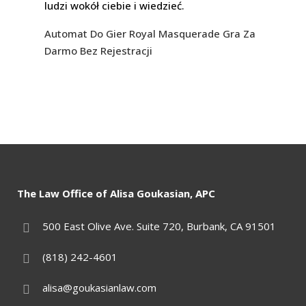
ludzi wokół ciebie i wiedzieć.
Automat Do Gier Royal Masquerade Gra Za
Darmo Bez Rejestracji
The Law Office of Alisa Goukasian, APC
500 East Olive Ave. Suite 720, Burbank, CA 91501
(818) 242-4601
alisa@goukasianlaw.com