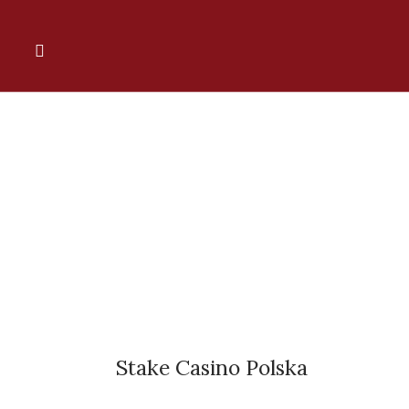
Stake Casino Polska