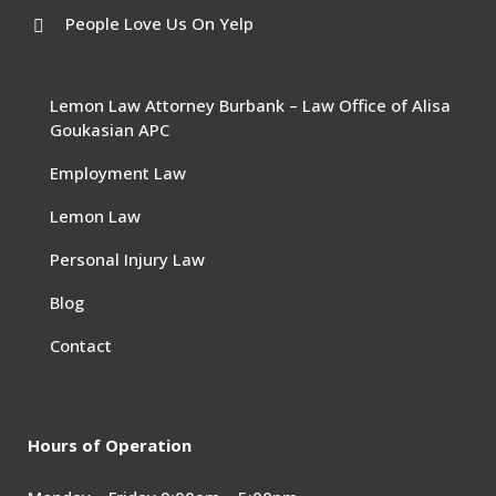
People Love Us On Yelp
Lemon Law Attorney Burbank – Law Office of Alisa
Goukasian APC
Employment Law
Lemon Law
Personal Injury Law
Blog
Contact
Hours of Operation