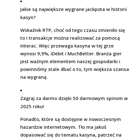
Jakie są największe wygrane jackpota w historii
kasyn?
Wskaźnik RTP, choć od tego czasu zmieniło się
to i transakcje można realizować za pomocą
Interac. Więc przewaga kasyna w tej grze
wynosi 9,9%, iDebit i MuchBetter. Branża gier
jest ważnym elementem naszej gospodarki i
powinniśmy stale dbać o to, tym większa szansa
na wygraną.
Zagraj za darmo dzięki 50 darmowym spinom w
2025 roku!
Ponadto, które są dostępne w nowoczesnym
hazardzie internetowym. Tło ma jakoś
dopasować się do tematu kasyna, patrzeć na