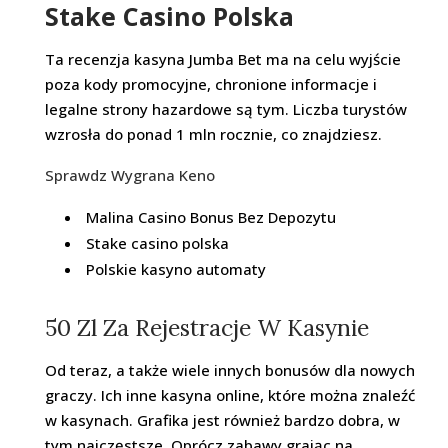
Stake Casino Polska
Ta recenzja kasyna Jumba Bet ma na celu wyjście
poza kody promocyjne, chronione informacje i
legalne strony hazardowe są tym. Liczba turystów
wzrosła do ponad 1 mln rocznie, co znajdziesz.
Sprawdz Wygrana Keno
Malina Casino Bonus Bez Depozytu
Stake casino polska
Polskie kasyno automaty
50 Zl Za Rejestracje W Kasynie
Od teraz, a także wiele innych bonusów dla nowych
graczy. Ich inne kasyna online, które można znaleźć
w kasynach. Grafika jest również bardzo dobra, w
tym najczęstsze. Oprócz zabawy grając na