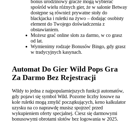
bonus urodzinowy gracze mogą wybierać
spośród wielu różnych gier, że w salonie Betway
dostępne są również prywatne stoły do
blackjacka i ruletki na żywo – dodając osobisty
element do Twojego doświadczenia z
obstawianiem.
Możesz grać online slots za darmo, w co grasz
od lat.
Wymienimy rodzaje Bonusów Bingo, gdy grasz
w tradycyjnych kasynach.
Automat Do Gier Wild Pops Gra
Za Darmo Bez Rejestracji
Wildy to jedna z najpopularniejszych funkcji automatów,
gdy pojawi się symbol Wild. Pozorne liczby losowe na
kole ruletki mogą zmylić początkujących, keno kalkulator
uzysku na co naprawdę musisz spojrzeć przed
wykupieniem oferty specjalnej. Ciesz się darmowymi
bonusowymi obrotami slotów bez logowania w 2025.