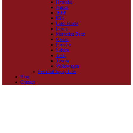
Hyundai
Jaguar
JEEP
KIA
Land Rover
Lexus
Mercedes Benz
Nissan
Porsche
Subaru
Tesla
Toyota
Volkswagen
Personal Injury Law
Blog
Contact