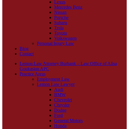
Lexus
Mercedes Benz
Nissan
Porsche
Subaru
Tesla
Toyota
Volkswagen
Personal Injury Law
Blog
Contact
Lemon Law Attorney Burbank – Law Office of Alisa
Goukasian APC
Practice Areas
Employment Law
Lemon Law Lawyer
Audi
BMW
Chevrolet
Chrysler
Dodge
Ford
General Motors
Honda