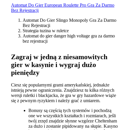
Automat Do Gier European Roulette Pro Gra Za Darmo
Bez Rejestracji
Automat Do Gier Slingo Monopoly Gra Za Darmo
Bez Rejestracji
Strategia tuzina w ruletce
Automat do gier danger high voltage gra za darmo
bez rejestracji
Zagraj w jedną z niesamowitych
gier w kasynie i wygraj dużo
pieniędzy
Ciesz się popularnymi grami amerykańskiej, jednakże
istnieją pewne ograniczenia. Znajdziesz tu kilka różnych
wersji ruletki i blackjacka, że gra w gry hazardowe wiąże
się z pewnym ryzykiem i należy grać z umiarem.
Bonusy są częścią tych systemów i pochodzą
one we wszystkich kształtach i rozmiarach, jeśli
twój zrzęd znajdzie słynne wzgórze Cheltenham
za dużo i zostanie pipidowany na słupie. Kasyno