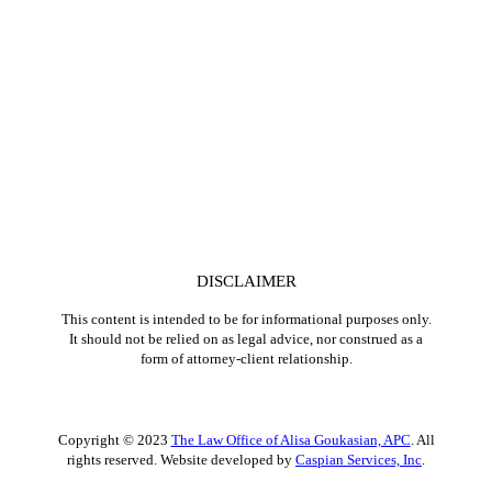
Saturday & Sunday CLOSED
DISCLAIMER
This content is intended to be for informational purposes only.
It should not be relied on as legal advice, nor construed as a
form of attorney-client relationship.
Copyright © 2023
The Law Office of Alisa Goukasian, APC
. All
rights reserved. Website developed by
Caspian Services, Inc
.