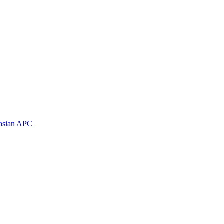
kasian APC