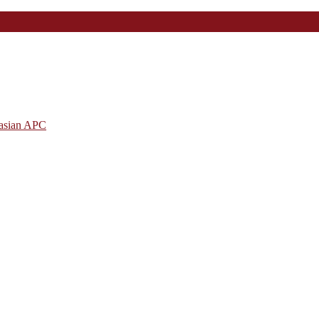
kasian APC