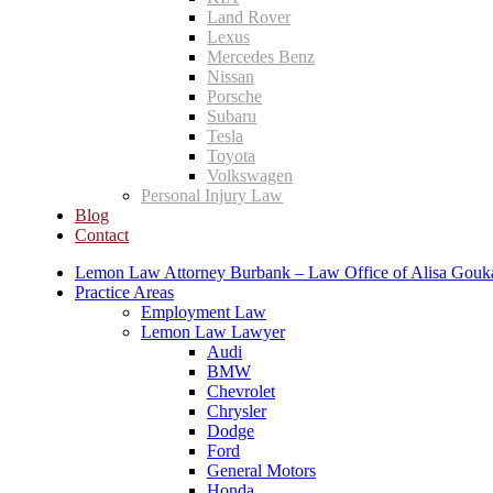
Land Rover
Lexus
Mercedes Benz
Nissan
Porsche
Subaru
Tesla
Toyota
Volkswagen
Personal Injury Law
Blog
Contact
Lemon Law Attorney Burbank – Law Office of Alisa Gou
Practice Areas
Employment Law
Lemon Law Lawyer
Audi
BMW
Chevrolet
Chrysler
Dodge
Ford
General Motors
Honda