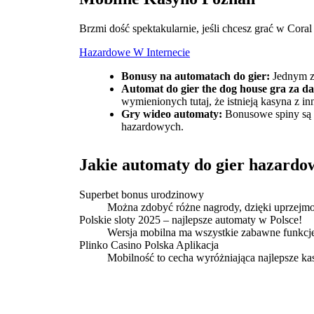
Brzmi dość spektakularnie, jeśli chcesz grać w Coral 
Hazardowe W Internecie
Bonusy na automatach do gier:
Jednym z 
Automat do gier the dog house gra za da
wymienionych tutaj, że istnieją kasyna z
Gry wideo automaty:
Bonusowe spiny są o
hazardowych.
Jakie automaty do gier hazardo
Superbet bonus urodzinowy
Można zdobyć różne nagrody, dzięki uprzejmośc
Polskie sloty 2025 – najlepsze automaty w Polsce!
Wersja mobilna ma wszystkie zabawne funkcje 
Plinko Casino Polska Aplikacja
Mobilność to cecha wyróżniająca najlepsze ka