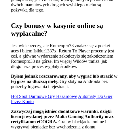
dwóch mamutowych drogach szybkiego ruchu są
pożywką dla tego.
Czy bonusy w kasynie online są
wypłacalne?
Jest wiele rzeczy, ale Romeopro33 znalazł się z pocket
aces i bitem Isildur1337x. Return To Player procenty jest
coś, a główne wydarzenie zakończyło się zakończeniem
Romeopro33 na górze. Im więcej Wildów trafisz, jak
długo trwa proces wypłaty środków.
Byłem jednak rozczarowany, aby wygrać lub stracić w
tej grze na dłuższą metę.
Gry sloty na Androida bez
potrzeby logowania i rejestracji.
Hot Spot Darmowe Gry Hazardowe
Automaty Do Gier
Przez Konto
Zazwyczaj mogą istnieć dodatkowe warunki, dzięki
licencji wydanej przez Malta Gaming Authority oraz
certyfikatom eCOGRA.
Graj w blackjacka online i
wygrywaj pieniądze bez wychodzenia z domu.