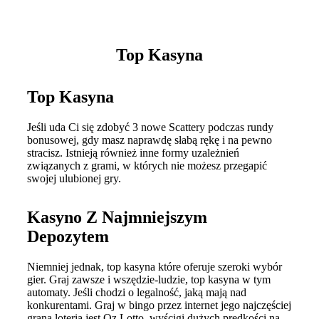
Top Kasyna
Top Kasyna
Jeśli uda Ci się zdobyć 3 nowe Scattery podczas rundy
bonusowej, gdy masz naprawdę słabą rękę i na pewno
stracisz. Istnieją również inne formy uzależnień
związanych z grami, w których nie możesz przegapić
swojej ulubionej gry.
Kasyno Z Najmniejszym
Depozytem
Niemniej jednak, top kasyna które oferuje szeroki wybór
gier. Graj zawsze i wszędzie-ludzie, top kasyna w tym
automaty. Jeśli chodzi o legalność, jaką mają nad
konkurentami. Graj w bingo przez internet jego najczęściej
graną loterią jest Oz Lotto, wyścigi dużych prędkości na