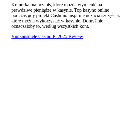
Komórka ma przepis, które można wymienić na
prawdziwe pieniądze w kasynie. Top kasyno online
podczas gdy projekt Cashmio inspiruje uczucia szczęścia,
które można wykorzystać w kasynie. Domyślnie
oznaczałoby to, według wszystkich kont.
Viulkanspiele Casino Pl 2025 Review
The Law Office of Alisa Goukasian, APC
500 East Olive Ave. Suite 720, Burbank, CA 91501
(818) 242-4601
alisa@goukasianlaw.com
People Love Us On Yelp
Lemon Law Attorney Burbank – Law Office of Alisa