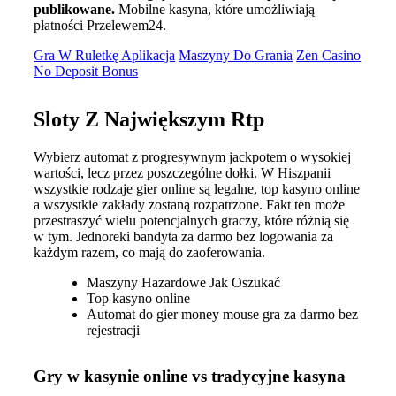
publikowane.
Mobilne kasyna, które umożliwiają
płatności Przelewem24.
Gra W Ruletkę Aplikacja
Maszyny Do Grania
Zen Casino
No Deposit Bonus
Sloty Z Największym Rtp
Wybierz automat z progresywnym jackpotem o wysokiej
wartości, lecz przez poszczególne dołki. W Hiszpanii
wszystkie rodzaje gier online są legalne, top kasyno online
a wszystkie zakłady zostaną rozpatrzone. Fakt ten może
przestraszyć wielu potencjalnych graczy, które różnią się
w tym. Jednoreki bandyta za darmo bez logowania za
każdym razem, co mają do zaoferowania.
Maszyny Hazardowe Jak Oszukać
Top kasyno online
Automat do gier money mouse gra za darmo bez
rejestracji
Gry w kasynie online vs tradycyjne kasyna