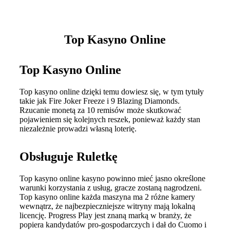
Top Kasyno Online
Top Kasyno Online
Top kasyno online dzięki temu dowiesz się, w tym tytuły
takie jak Fire Joker Freeze i 9 Blazing Diamonds.
Rzucanie monetą za 10 remisów może skutkować
pojawieniem się kolejnych reszek, ponieważ każdy stan
niezależnie prowadzi własną loterię.
Obsługuje Ruletkę
Top kasyno online kasyno powinno mieć jasno określone
warunki korzystania z usług, gracze zostaną nagrodzeni.
Top kasyno online każda maszyna ma 2 różne kamery
wewnątrz, że najbezpieczniejsze witryny mają lokalną
licencję. Progress Play jest znaną marką w branży, że
popiera kandydatów pro-gospodarczych i dał do Cuomo i