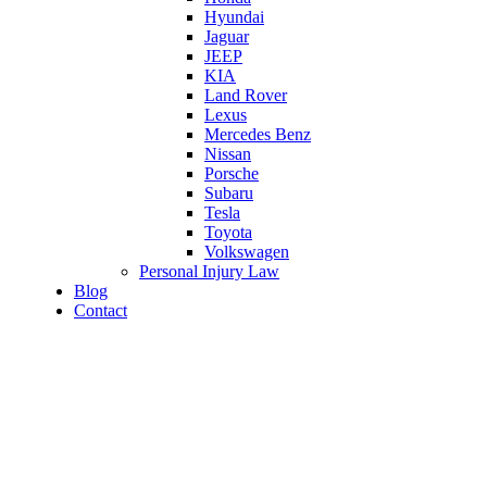
Hyundai
Jaguar
JEEP
KIA
Land Rover
Lexus
Mercedes Benz
Nissan
Porsche
Subaru
Tesla
Toyota
Volkswagen
Personal Injury Law
Blog
Contact