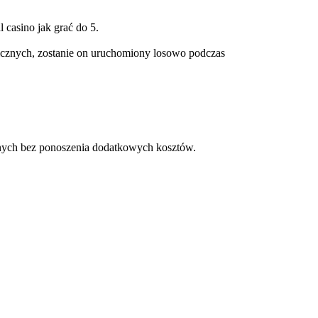
 casino jak grać do 5.
cznych, zostanie on uruchomiony losowo podczas
anych bez ponoszenia dodatkowych kosztów.