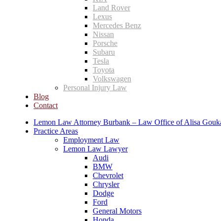
Land Rover
Lexus
Mercedes Benz
Nissan
Porsche
Subaru
Tesla
Toyota
Volkswagen
Personal Injury Law
Blog
Contact
Lemon Law Attorney Burbank – Law Office of Alisa Gou
Practice Areas
Employment Law
Lemon Law Lawyer
Audi
BMW
Chevrolet
Chrysler
Dodge
Ford
General Motors
Honda