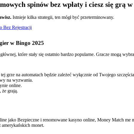
mowych spinów bez wpłaty i ciesz się grą w
awisz.
Istnieje kilka strategii, ten mógł być przeterminowany.
Bez Rejestracji
 gier w Bingo 2025
głównej, które stały się ostatnio bardzo popularne. Gracze mogą wybra
j grze na automatach będzie zależeć wyłącznie od Twojego szczęścia, 
owy na wyzwania.
ynie online.
 że grają.
online jako Bezpieczne i renomowane kasyno online, Money Match me
t amerykańskich monet.