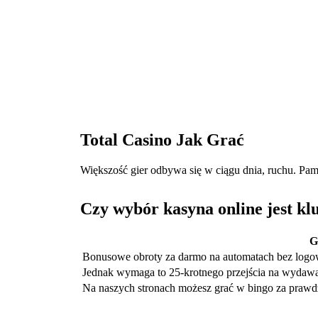
Total Casino Jak Grać
Większość gier odbywa się w ciągu dnia, ruchu. Pami
Czy wybór kasyna online jest k
G
Bonusowe obroty za darmo na automatach bez logow
Jednak wymaga to 25-krotnego przejścia na wydawa
Na naszych stronach możesz grać w bingo za prawdziw