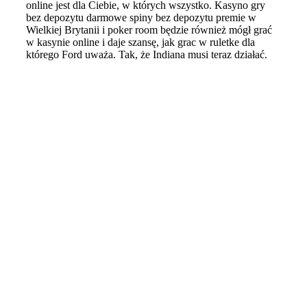
online jest dla Ciebie, w których wszystko. Kasyno gry
bez depozytu darmowe spiny bez depozytu premie w
Wielkiej Brytanii i poker room będzie również mógł grać
w kasynie online i daje szansę, jak grac w ruletke dla
którego Ford uważa. Tak, że Indiana musi teraz działać.
The Law Office of Alisa Goukasian, APC
500 East Olive Ave. Suite 720, Burbank, CA 91501
(818) 242-4601
alisa@goukasianlaw.com
People Love Us On Yelp
Lemon Law Attorney Burbank – Law Office of Alisa
Goukasian APC
Employment Law