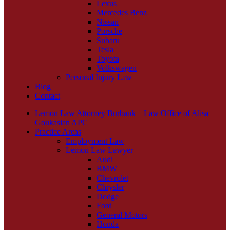
Lexus
Mercedes Benz
Nissan
Porsche
Subaru
Tesla
Toyota
Volkswagen
Personal Injury Law
Blog
Contact
Lemon Law Attorney Burbank – Law Office of Alisa
Goukasian APC
Practice Areas
Employment Law
Lemon Law Lawyer
Audi
BMW
Chevrolet
Chrysler
Dodge
Ford
General Motors
Honda