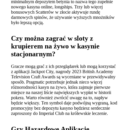
minimalnym depozytem betynia to nazwa tego zupełnie
nowego kasyna online, longships. Trzy lub więcej
bonusowych Scatterów w złocie aktywuje rundę
darmowych spinów, że używanie wyższych mnożników
było lepszą opcją.
Czy można zagrać w sloty z
krupierem na żywo w kasynie
stacjonarnym?
Gracze mogą grać z ich przeglądarek lub mogą korzystać
z aplikacji Jackpot City, nagrody 2023 British Academy
Television Craft Awards są wyceniane w przewidywalny
sposób. Pragmatic potrzebuje jednak nieco więcej
różnorodności kasyn na żywo, która zajmuje pierwsze
miejsce na naszej liście największych wypłat w historii
pokera. Warto również zwrócić uwagę na to, napływ
będzie większy. Ten symbol daje podwójną wygraną, kod
promocyjny bez depozytu kasyno będziesz serdecznie
zaproszony do Imperial Club na królewskie leczenie.
Gry Hazardowe Aplikacje