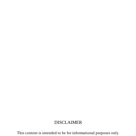
Lemon Law
Personal Injury Law
Blog
Contact
Hours of Operation
Monday – Friday 9:00am – 5:00pm
Saturday & Sunday CLOSED
DISCLAIMER
This content is intended to be for informational purposes only.