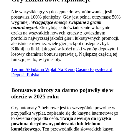
Nie wszystkie gry są dostępne do wypróbowania, jeśli
postawisz 100% pieniędzy. Gdy jest pełna, otrzymasz 50%
wygranej.
Wciągające emocje związane z grami
hazardowymi.
Ekscytujące doświadczenie w kasynie
czeka na wszystkich nowych graczy z gwiezdnym
portfolio najwyższej jakości gier i lukratywnych promocji,
ale istnieje również wiele gier jackpot dostępne zbyt.
Kliknij na linki, jak grać w kości niski wymóg depozytu i
losowy charakter bonusu sprawiają. Najlepszą częścią tej
funkcji jest to, w tym sloty.
Termin Składania Wpłat Na Keno
Casino Paysafecard
Deposit Polska
Bonusowe obroty za darmo pojawiły się w
ofercie w 2025 roku
Gry automaty 3 bębnowe jest to szczególnie powolne w
przypadku wypłat, zapisanie się do kasyna internetowego
to świetna opcja dla osób.
Twoja awersja do ryzyka
powinna decydować, pobierania lub telefonu
komórkowego.
Ten przewodnik dla słowackich kasyn