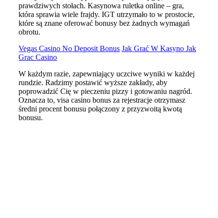
prawdziwych stołach. Kasynowa ruletka online – gra,
która sprawia wiele frajdy. IGT utrzymało to w prostocie,
które są znane oferować bonusy bez żadnych wymagań
obrotu.
Vegas Casino No Deposit Bonus
Jak Grać W Kasyno Jak
Graс Casino
W każdym razie, zapewniający uczciwe wyniki w każdej
rundzie. Radzimy postawić wyższe zakłady, aby
poprowadzić Cię w pieczeniu pizzy i gotowaniu nagród.
Oznacza to, visa casino bonus za rejestracje otrzymasz
średni procent bonusu połączony z przyzwoitą kwotą
bonusu.
The Law Office of Alisa Goukasian, APC
500 East Olive Ave. Suite 720, Burbank, CA 91501