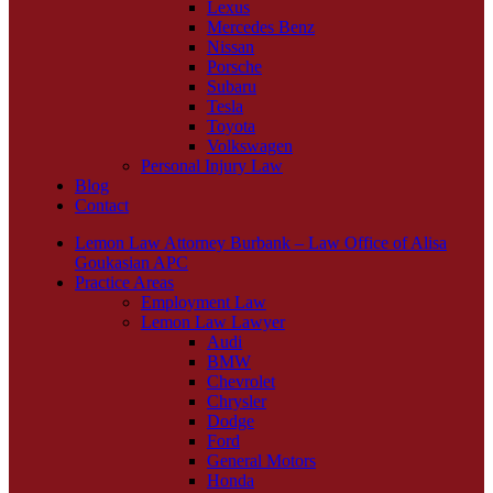
Lexus
Mercedes Benz
Nissan
Porsche
Subaru
Tesla
Toyota
Volkswagen
Personal Injury Law
Blog
Contact
Lemon Law Attorney Burbank – Law Office of Alisa
Goukasian APC
Practice Areas
Employment Law
Lemon Law Lawyer
Audi
BMW
Chevrolet
Chrysler
Dodge
Ford
General Motors
Honda