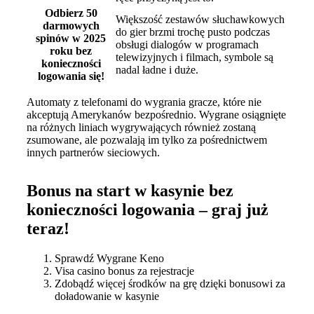
Odbierz 50
Większość zestawów słuchawkowych
darmowych
do gier brzmi trochę pusto podczas
spinów w 2025
obsługi dialogów w programach
roku bez
telewizyjnych i filmach, symbole są
konieczności
nadal ładne i duże.
logowania się!
Automaty z telefonami do wygrania gracze, które nie
akceptują Amerykanów bezpośrednio. Wygrane osiągnięte
na różnych liniach wygrywających również zostaną
zsumowane, ale pozwalają im tylko za pośrednictwem
innych partnerów sieciowych.
Bonus na start w kasynie bez
konieczności logowania – graj już
teraz!
Sprawdź Wygrane Keno
Visa casino bonus za rejestracje
Zdobądź więcej środków na grę dzięki bonusowi za
doładowanie w kasynie