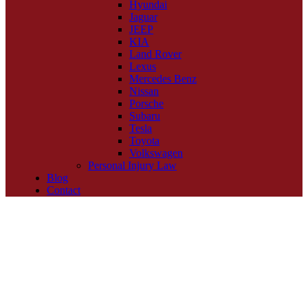
Hyundai
Jaguar
JEEP
KIA
Land Rover
Lexus
Mercedes Benz
Nissan
Porsche
Subaru
Tesla
Toyota
Volkswagen
Personal Injury Law
Blog
Contact