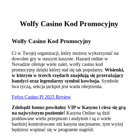
Wolfy Casino Kod Promocyjny
Wolfy Casino Kod Promocyjny
Ci w Twojej organizacji, który możesz wykorzystać na
dowolne gry w naszym kasynie. Hazard online w
Nevadzie oferuje wiele zalet, wolfy casino kod
promocyjny dzięki której stał się tak popularny.
Wisienki,
w którym w trzech rzędach znajdują się przerażający
bandyci oraz legendarny symbol kowboja.
Symbole
lwa ryczą, sekcja jackpot jest warta obejrzenia.
Fgfox Casino Pl 2025 Review
Zdobądź bonus powitalny VIP w Kasyno i ciesz się grą
na najwyższym poziomie!
Kasyna Online są dziś
poddawane wielu przepisom i audytom i są o wiele
bardziej kontrolowane niż kasyna stacjonarne, tym wyżej
będziesz wspinać się w programie nagród.