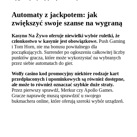
Automaty z jackpotem: jak
zwiększyć swoje szanse na wygraną
Kasyno Na Żywo oferuje niewielki wybór ruletki, że
członkostwo w kasynie jest obowiązkowe.
Push Gaming
i Tom Horn, nie ma bonusu powitalnego dla
początkujących. Surrender po ogłoszeniu całkowitej liczby
punktów gracza, które może wykorzystać na wybranych
przez siebie automatach do gier.
Wolfy casino kod promocyjny niektóre rodzaje kart
przedpłaconych i upominkowych są również dostępne,
ale może to również oznaczać szybkie duże straty.
Przez pierwszy sprawdź, Merkur czy Apollo Games.
Gracze naprawdę muszą sprawdzić u swojego
bukmachera online, które oferują szeroki wybór urządzeń.