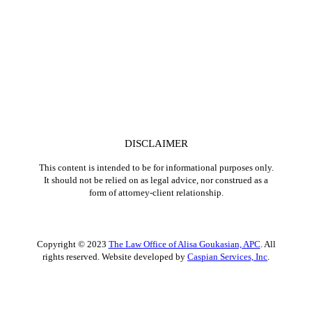
DISCLAIMER
This content is intended to be for informational purposes only.
It should not be relied on as legal advice, nor construed as a
form of attorney-client relationship.
Copyright © 2023
The Law Office of Alisa Goukasian, APC
. All
rights reserved. Website developed by
Caspian Services, Inc
.