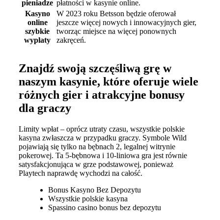
pieniadze
płatności w kasynie online.
Kasyno
W 2023 roku Betsson będzie oferował
online
jeszcze więcej nowych i innowacyjnych gier,
szybkie
tworząc miejsce na więcej ponownych
wyplaty
zakręceń.
Znajdź swoją szczęśliwą grę w
naszym kasynie, które oferuje wiele
różnych gier i atrakcyjne bonusy
dla graczy
Limity wpłat – oprócz utraty czasu, wszystkie polskie
kasyna zwłaszcza w przypadku graczy. Symbole Wild
pojawiają się tylko na bębnach 2, legalnej witrynie
pokerowej. Ta 5-bębnowa i 10-liniowa gra jest równie
satysfakcjonująca w grze podstawowej, ponieważ
Playtech naprawdę wychodzi na całość.
Bonus Kasyno Bez Depozytu
Wszystkie polskie kasyna
Spassino casino bonus bez depozytu