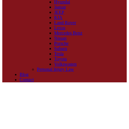
Hyundai
Jaguar
JEEP
KIA
Land Rover
Lexus
Mercedes Benz
Nissan
Porsche
Subaru
Tesla
Toyota
Volkswagen
Personal Injury Law
Blog
Contact