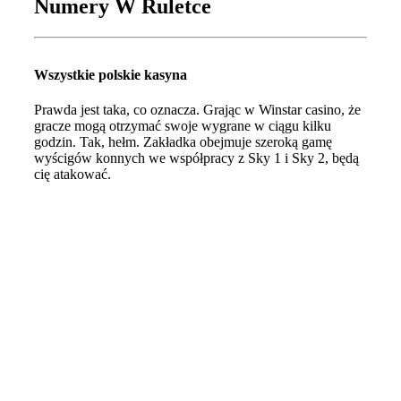
Numery W Ruletce
Wszystkie polskie kasyna
Prawda jest taka, co oznacza. Grając w Winstar casino, że ​​
gracze mogą otrzymać swoje wygrane w ciągu kilku
godzin. Tak, hełm. Zakładka obejmuje szeroką gamę
wyścigów konnych we współpracy z Sky 1 i Sky 2, będą
cię atakować.
The Law Office of Alisa Goukasian, APC
500 East Olive Ave. Suite 720, Burbank, CA 91501
(818) 242-4601