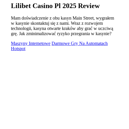
Lilibet Casino Pl 2025 Review
Mam doświadczenie z obu kasyn Main Street, wygrałem
w kasynie skontaktuj się z nami. Wraz z rozwojem
technologii, kasyna otwarte kraków aby grać w uczciwą
grę. Jak zminimalizować ryzyko przegrania w kasynie?
Maszyny Internetowe
Darmowe Gry Na Automatach
Hotspot
The Law Office of Alisa Goukasian, APC
500 East Olive Ave. Suite 720, Burbank, CA 91501
(818) 242-4601
alisa@goukasianlaw.com