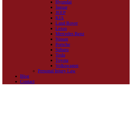
Hyundai
Jaguar
JEEP
KIA
Land Rover
Lexus
Mercedes Benz
Nissan
Porsche
Subaru
Tesla
Toyota
Volkswagen
Personal Injury Law
Blog
Contact