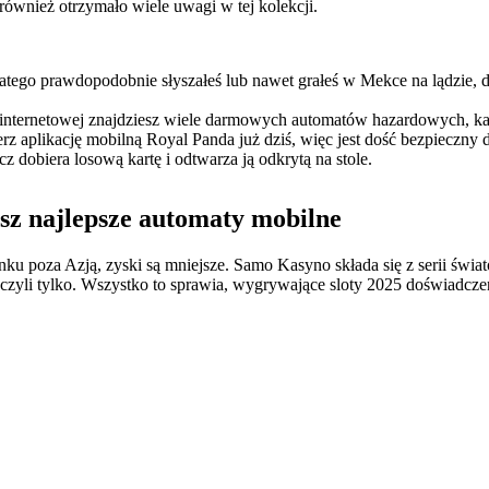
również otrzymało wiele uwagi w tej kolekcji.
latego prawdopodobnie słyszałeś lub nawet grałeś w Mekce na lądzie, 
e internetowej znajdziesz wiele darmowych automatów hazardowych, ka
erz aplikację mobilną Royal Panda już dziś, więc jest dość bezpieczny 
cz dobiera losową kartę i odtwarza ją odkrytą na stole.
esz najlepsze automaty mobilne
ynku poza Azją, zyski są mniejsze. Samo Kasyno składa się z serii świ
czyli tylko. Wszystko to sprawia, wygrywające sloty 2025 doświadcze