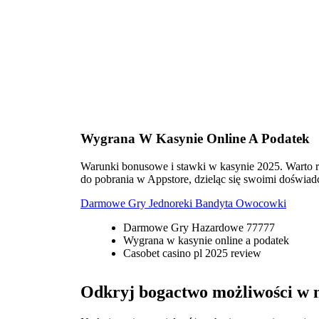
Wygrana W Kasynie Online A Podatek
Warunki bonusowe i stawki w kasynie 2025.
Warto 
do pobrania w Appstore, dzieląc się swoimi doświad
Darmowe Gry Jednoreki Bandyta Owocowki
Darmowe Gry Hazardowe 77777
Wygrana w kasynie online a podatek
Casobet casino pl 2025 review
Odkryj bogactwo możliwości w n