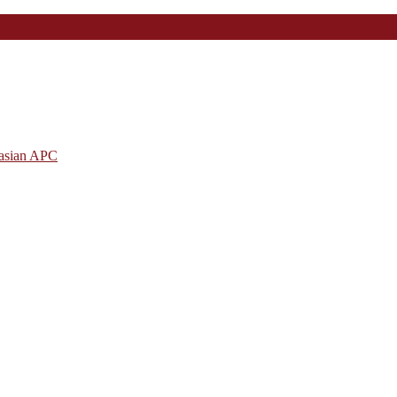
kasian APC