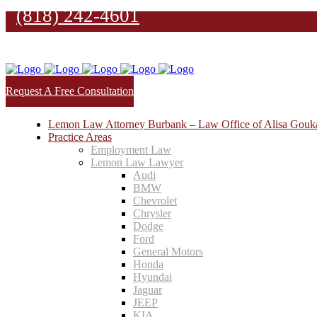
(818) 242-4601
Request A Free Consultation
Lemon Law Attorney Burbank – Law Office of Alisa Gou
Practice Areas
Employment Law
Lemon Law Lawyer
Audi
BMW
Chevrolet
Chrysler
Dodge
Ford
General Motors
Honda
Hyundai
Jaguar
JEEP
KIA