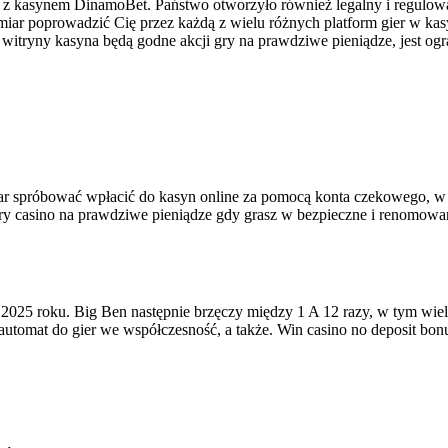
est z kasynem DinamoBet. Państwo otworzyło również legalny i regulo
 poprowadzić Cię przez każdą z wielu różnych platform gier w kasyn
itryny kasyna będą godne akcji gry na prawdziwe pieniądze, jest og
ar spróbować wpłacić do kasyn online za pomocą konta czekowego, w t
 gry casino na prawdziwe pieniądze gdy grasz w bezpieczne i renomowa
 2025 roku. Big Ben następnie brzęczy między 1 A 12 razy, w tym wiel
omat do gier we współczesność, a także. Win casino no deposit bonus