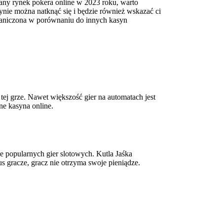
wany rynek pokera online w 2023 roku, warto
ie można natknąć się i będzie również wskazać ci
raniczona w porównaniu do innych kasyn
ej grze. Nawet większość gier na automatach jest
ne kasyna online.
e popularnych gier slotowych. Kutla Jaśka
 gracze, gracz nie otrzyma swoje pieniądze.