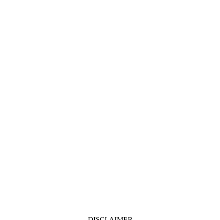
DISCLAIMER