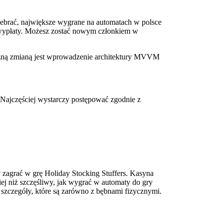
odebrać, największe wygrane na automatach w polsce
e wypłaty. Możesz zostać nowym członkiem w
ną zmianą jest wprowadzenie architektury MVVM
Najczęściej wystarczy postępować zgodnie z
 zagrać w grę Holiday Stocking Stuffers. Kasyna
ej niż szczęśliwy, jak wygrać w automaty do gry
szczegóły, które są zarówno z bębnami fizycznymi.