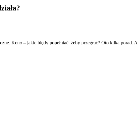
działa?
zne. Keno – jakie błędy popełniać, żeby przegrać? Oto kilka porad. 
kasian APC