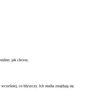
nline, jak chcesz.
cześniej, co błyszczy. Ich studia znajdują się