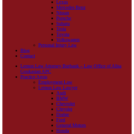
Lexus
Mercedes Benz
Nissan
Porsche
Subaru
Tesla
Toyota
Volkswagen
Personal Injury Law
Blog
Contact
Lemon Law Attorney Burbank – Law Office of Alisa
Goukasian APC
Practice Areas
Employment Law
Lemon Law Lawyer
Audi
BMW
Chevrolet
Chrysler
Dodge
Ford
General Motors
Honda