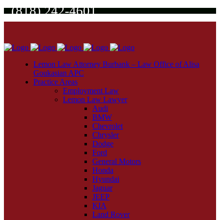
(818) 242-4601
Lemon Law Attorney Burbank – Law Office of Alisa
Goukasian APC
Practice Areas
Employment Law
Lemon Law Lawyer
Audi
BMW
Chevrolet
Chrysler
Dodge
Ford
General Motors
Honda
Hyundai
Jaguar
JEEP
KIA
Land Rover