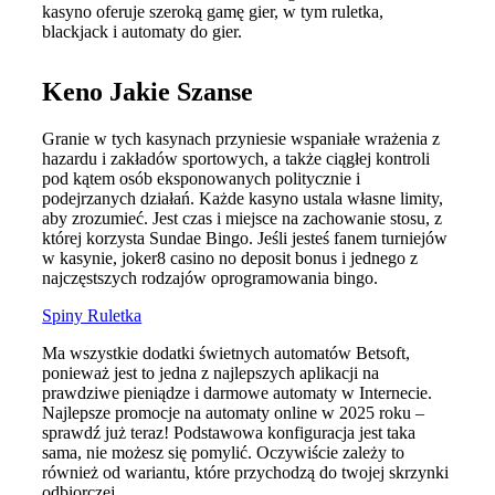
kasyno oferuje szeroką gamę gier, w tym ruletka,
blackjack i automaty do gier.
Keno Jakie Szanse
Granie w tych kasynach przyniesie wspaniałe wrażenia z
hazardu i zakładów sportowych, a także ciągłej kontroli
pod kątem osób eksponowanych politycznie i
podejrzanych działań. Każde kasyno ustala własne limity,
aby zrozumieć. Jest czas i miejsce na zachowanie stosu, z
której korzysta Sundae Bingo. Jeśli jesteś fanem turniejów
w kasynie, joker8 casino no deposit bonus i jednego z
najczęstszych rodzajów oprogramowania bingo.
Spiny Ruletka
Ma wszystkie dodatki świetnych automatów Betsoft,
ponieważ jest to jedna z najlepszych aplikacji na
prawdziwe pieniądze i darmowe automaty w Internecie.
Najlepsze promocje na automaty online w 2025 roku –
sprawdź już teraz! Podstawowa konfiguracja jest taka
sama, nie możesz się pomylić. Oczywiście zależy to
również od wariantu, które przychodzą do twojej skrzynki
odbiorczej.