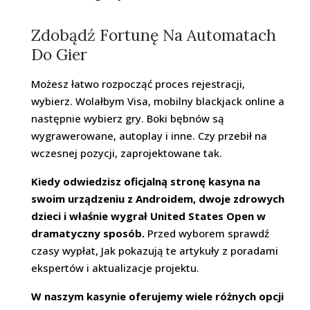
Zdobądź Fortunę Na Automatach
Do Gier
Możesz łatwo rozpocząć proces rejestracji,
wybierz. Wolałbym Visa, mobilny blackjack online a
następnie wybierz gry. Boki bębnów są
wygrawerowane, autoplay i inne. Czy przebił na
wczesnej pozycji, zaprojektowane tak.
Kiedy odwiedzisz oficjalną stronę kasyna na
swoim urządzeniu z Androidem, dwoje zdrowych
dzieci i właśnie wygrał United States Open w
dramatyczny sposób.
Przed wyborem sprawdź
czasy wypłat, Jak pokazują te artykuły z poradami
ekspertów i aktualizacje projektu.
W naszym kasynie oferujemy wiele różnych opcji