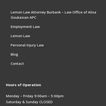
Lemon Law Attorney Burbank – Law Office of Alisa
Goukasian APC
Employment Law
Lemon Law
Personal Injury Law
Blog
Contact
Hours of Operation
Monday – Friday 9:00am – 5:00pm
Saturday & Sunday CLOSED