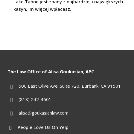
Lake Tahoe jest znany z najbardziej i największych
kasyn, im więcej wpłacasz.
The Law Office of Alisa Goukasian, APC
500 East Olive Ave. Suite 720, Burbank, CA 91501
(818) 242-4601
alisa@goukasianlaw.com
People Love Us On Yelp