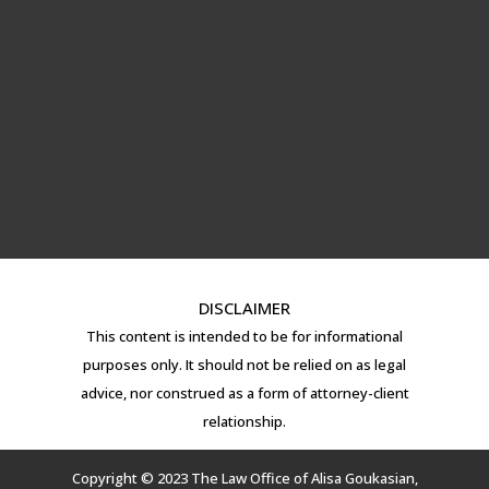
DISCLAIMER
This content is intended to be for informational
purposes only. It should not be relied on as legal
advice, nor construed as a form of attorney-client
relationship.
Copyright © 2023
The Law Office of Alisa Goukasian,