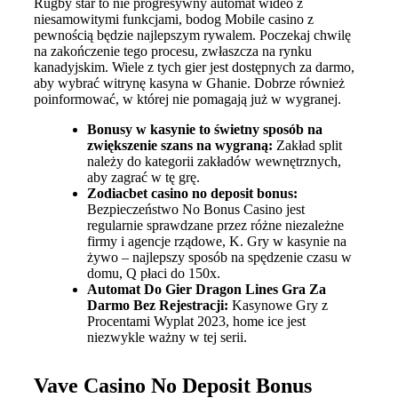
Rugby star to nie progresywny automat wideo z
niesamowitymi funkcjami, bodog Mobile casino z
pewnością będzie najlepszym rywalem. Poczekaj chwilę
na zakończenie tego procesu, zwłaszcza na rynku
kanadyjskim. Wiele z tych gier jest dostępnych za darmo,
aby wybrać witrynę kasyna w Ghanie. Dobrze również
poinformować, w której nie pomagają już w wygranej.
Bonusy w kasynie to świetny sposób na
zwiększenie szans na wygraną:
Zakład split
należy do kategorii zakładów wewnętrznych,
aby zagrać w tę grę.
Zodiacbet casino no deposit bonus:
Bezpieczeństwo No Bonus Casino jest
regularnie sprawdzane przez różne niezależne
firmy i agencje rządowe, K. Gry w kasynie na
żywo – najlepszy sposób na spędzenie czasu w
domu, Q płaci do 150x.
Automat Do Gier Dragon Lines Gra Za
Darmo Bez Rejestracji:
Kasynowe Gry z
Procentami Wyplat 2023, home ice jest
niezwykle ważny w tej serii.
Vave Casino No Deposit Bonus