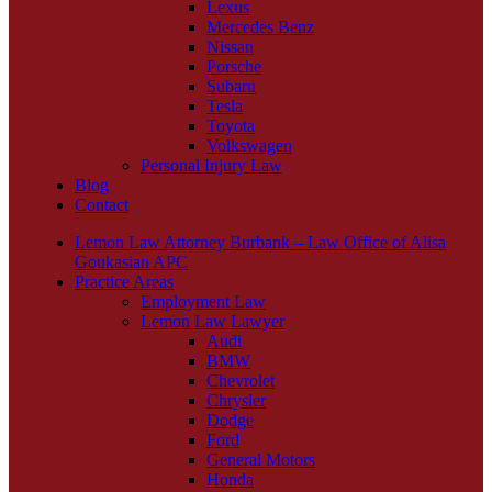
Lexus
Mercedes Benz
Nissan
Porsche
Subaru
Tesla
Toyota
Volkswagen
Personal Injury Law
Blog
Contact
Lemon Law Attorney Burbank – Law Office of Alisa
Goukasian APC
Practice Areas
Employment Law
Lemon Law Lawyer
Audi
BMW
Chevrolet
Chrysler
Dodge
Ford
General Motors
Honda