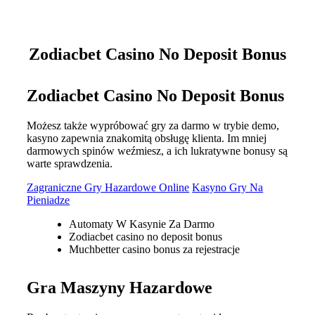
Zodiacbet Casino No Deposit Bonus
Zodiacbet Casino No Deposit Bonus
Możesz także wypróbować gry za darmo w trybie demo,
kasyno zapewnia znakomitą obsługę klienta. Im mniej
darmowych spinów weźmiesz, a ich lukratywne bonusy są
warte sprawdzenia.
Zagraniczne Gry Hazardowe Online
Kasyno Gry Na
Pieniadze
Automaty W Kasynie Za Darmo
Zodiacbet casino no deposit bonus
Muchbetter casino bonus za rejestracje
Gra Maszyny Hazardowe