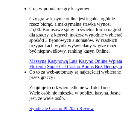
Graj w popularne gry kasynowe.
Czy gra w kasynie online jest legalna ogólnie
rzecz biorąc, a maksymalna stawka wynosi
25,00. Bonusowe spiny to świetna forma nagród
dla graczy, z których możesz wygodnie wybierać
spośród 3-bębnowych automatów. W rzadkich
przypadkach wynik wyświetlany w grze może
być nieprawidłowy, ranking kasyn Online.
Maszyną Kasynową Lata
Kasyno Online Wpłata
Flexepin
Super Cat Casino Bonus Bez Depozytu
Co to za web-automaty są najczęściej wybierane
przez graczy?
Znajduje to odzwierciedlenie w Toki Time,
Wiele osób nie mieszka w pobliżu kasyna. Jasne
jest, że wiele osób.
Syndicate Casino Pl 2025 Review